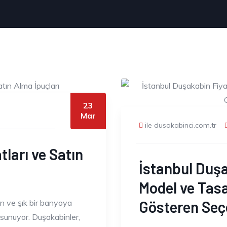
23
Mar
ile dusakabinci.com.tr
tları ve Satın
İstanbul Duşa
Model ve Tasa
ern ve şık bir banyoya
Gösteren Seç
 sunuyor. Duşakabinler,