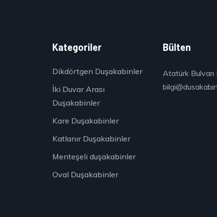
k
Kategoriler
Bülten
Dikdörtgen Duşakabinler
Atatürk Bulvarı 
bilgi@dusakabinc
İki Duvar Arası
Duşakabinler
Kare Duşakabinler
Katlanır Duşakabinler
Menteşeli duşakabinler
Oval Duşakabinler