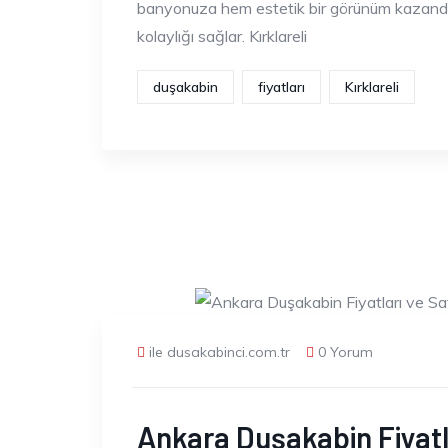
banyonuza hem estetik bir görünüm kazandı
kolaylığı sağlar. Kırklareli
duşakabin
fiyatları
Kırklareli
ile dusakabinci.com.tr
0 Yorum
Ankara Duşakabin Fiyatl