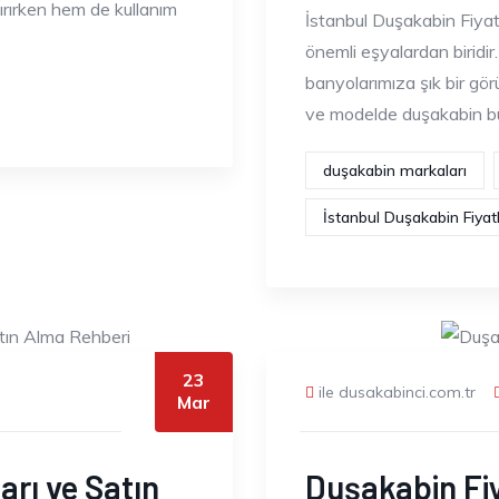
rırken hem de kullanım
İstanbul Duşakabin Fiyat
önemli eşyalardan biridir
banyolarımıza şık bir gör
ve modelde duşakabin bu
duşakabin markaları
İstanbul Duşakabin Fiyatl
23
ile dusakabinci.com.tr
Mar
arı ve Satın
Duşakabin Fiy