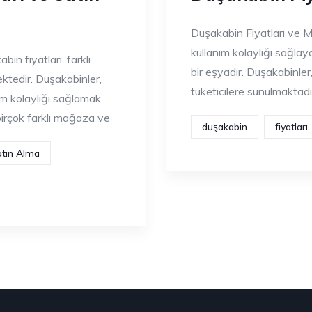
Duşakabin Fiyatları ve M
kullanım kolaylığı sağla
n fiyatları, farklı
bir eşyadır. Duşakabinler
ktedir. Duşakabinler,
tüketicilere sunulmaktadır
ım kolaylığı sağlamak
birçok farklı mağaza ve
duşakabin
fiyatları
atın Alma