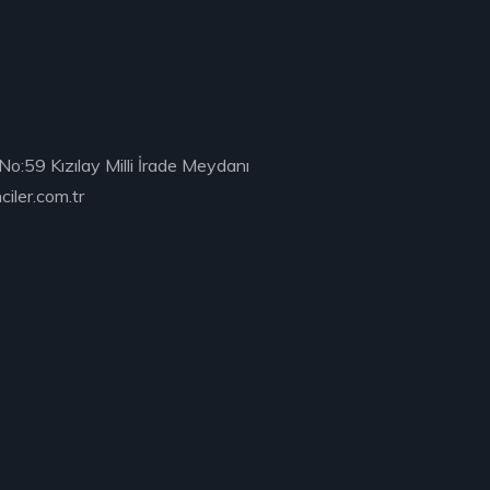
No:59 Kızılay Milli İrade Meydanı
iler.com.tr