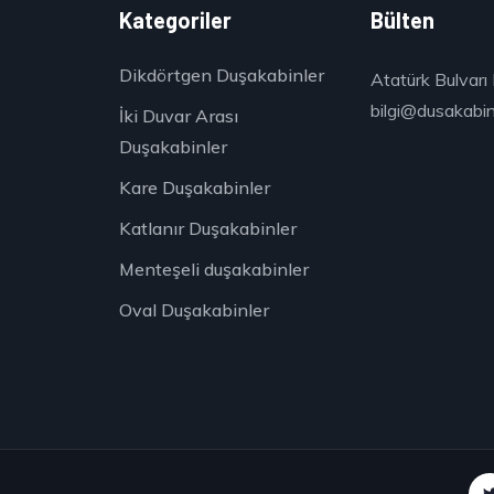
k
Kategoriler
Bülten
Dikdörtgen Duşakabinler
Atatürk Bulvarı 
bilgi@dusakabinc
İki Duvar Arası
Duşakabinler
Kare Duşakabinler
Katlanır Duşakabinler
Menteşeli duşakabinler
Oval Duşakabinler