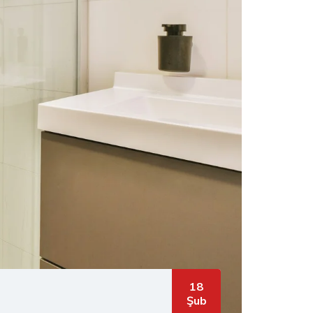
18
Şub