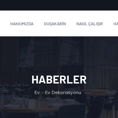
HAKKIMIZDA
DUŞAKABİN
NASIL ÇALIŞIR
H
HABERLER
Ev
Ev Dekorasyonu