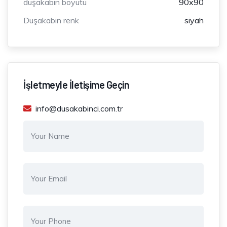
duşakabin boyutu
90x90
Duşakabin renk
siyah
İşletmeyle İletişime Geçin
info@dusakabinci.com.tr