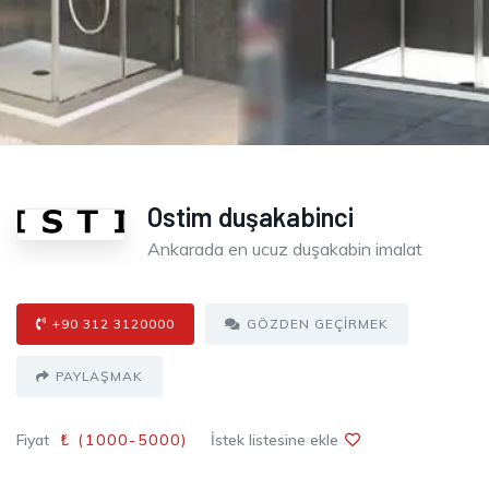
Ostim duşakabinci
Ankarada en ucuz duşakabin imalat
+90 312 3120000
GÖZDEN GEÇIRMEK
PAYLAŞMAK
Fiyat
₺ (
1000
-5000
)
İstek listesine ekle