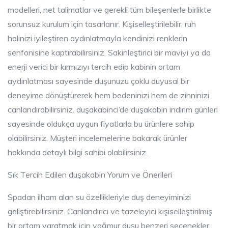
modelleri, net talimatlar ve gerekli tüm bileşenlerle birlikte
sorunsuz kurulum için tasarlanır. Kişiselleştirilebilir, ruh
halinizi iyileştiren aydınlatmayla kendinizi renklerin
senfonisine kaptırabilirsiniz. Sakinleştirici bir maviyi ya da
enerji verici bir kırmızıyı tercih edip kabinin ortam
aydınlatması sayesinde duşunuzu çoklu duyusal bir
deneyime dönüştürerek hem bedeninizi hem de zihninizi
canlandırabilirsiniz. duşakabinci’de duşakabin indirim günleri
sayesinde oldukça uygun fiyatlarla bu ürünlere sahip
olabilirsiniz. Müşteri incelemelerine bakarak ürünler
hakkında detaylı bilgi sahibi olabilirsiniz.
Sık Tercih Edilen duşakabin Yorum ve Önerileri
Spadan ilham alan su özellikleriyle duş deneyiminizi
geliştirebilirsiniz. Canlandırıcı ve tazeleyici kişiselleştirilmiş
bir ortam yaratmak için yağmur duşu benzeri seçenekler