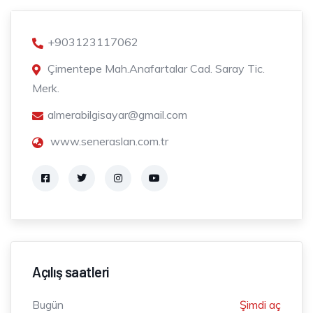
+903123117062
Çimentepe Mah.Anafartalar Cad. Saray Tic.
Merk.
almerabilgisayar@gmail.com
www.seneraslan.com.tr
Açılış saatleri
Bugün
Şimdi aç