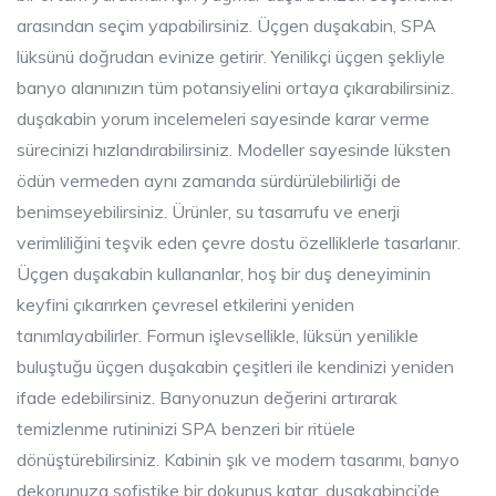
arasından seçim yapabilirsiniz. Üçgen duşakabin, SPA
lüksünü doğrudan evinize getirir. Yenilikçi üçgen şekliyle
banyo alanınızın tüm potansiyelini ortaya çıkarabilirsiniz.
duşakabin yorum incelemeleri sayesinde karar verme
sürecinizi hızlandırabilirsiniz. Modeller sayesinde lüksten
ödün vermeden aynı zamanda sürdürülebilirliği de
benimseyebilirsiniz. Ürünler, su tasarrufu ve enerji
verimliliğini teşvik eden çevre dostu özelliklerle tasarlanır.
Üçgen duşakabin kullananlar, hoş bir duş deneyiminin
keyfini çıkarırken çevresel etkilerini yeniden
tanımlayabilirler. Formun işlevsellikle, lüksün yenilikle
buluştuğu üçgen duşakabin çeşitleri ile kendinizi yeniden
ifade edebilirsiniz. Banyonuzun değerini artırarak
temizlenme rutininizi SPA benzeri bir ritüele
dönüştürebilirsiniz. Kabinin şık ve modern tasarımı, banyo
dekorunuza sofistike bir dokunuş katar. duşakabinci’de