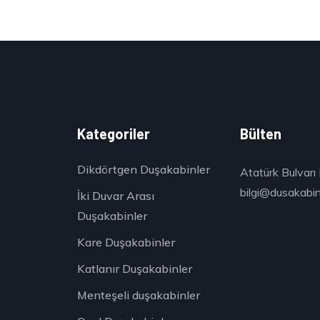
k
Kategoriler
Bülten
Dikdörtgen Duşakabinler
Atatürk Bulvarı 
bilgi@dusakabinc
İki Duvar Arası
Duşakabinler
Kare Duşakabinler
Katlanır Duşakabinler
Menteşeli duşakabinler