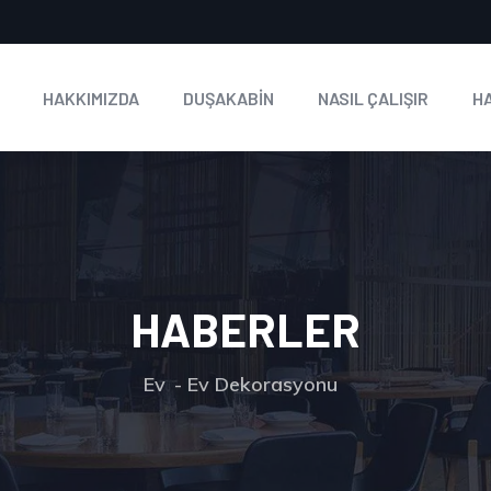
HAKKIMIZDA
DUŞAKABİN
NASIL ÇALIŞIR
H
HABERLER
Ev
Ev Dekorasyonu