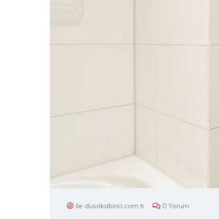
ile dusakabinci.com.tr
0 Yorum