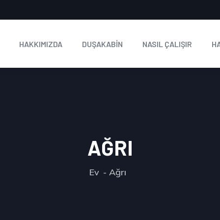
HAKKIMIZDA
DUŞAKABİN
NASIL ÇALIŞIR
H
AĞRI
Ev
Ağrı