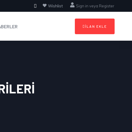
Wishlist
Sign in
veya
Register
ABERLER
İLAN EKLE
RILERI