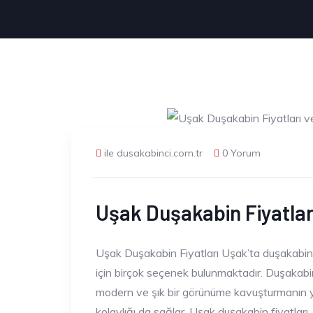
ile dusakabinci.com.tr
0 Yorum
Uşak Duşakabin Fiyatları
Uşak Duşakabin Fiyatları Uşak’ta duşakabin 
için birçok seçenek bulunmaktadır. Duşakabin
modern ve şık bir görünüme kavuşturmanın ya
kolaylığı da sağlar. Uşak duşakabin fiyatları,