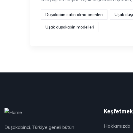
Duşakabin satın alma önerileri
Uşak duşa
Uşak duşakabin modelleri
Keşfetme
Hakkımızda
Duşakabinci, Türkiye geneli bütün