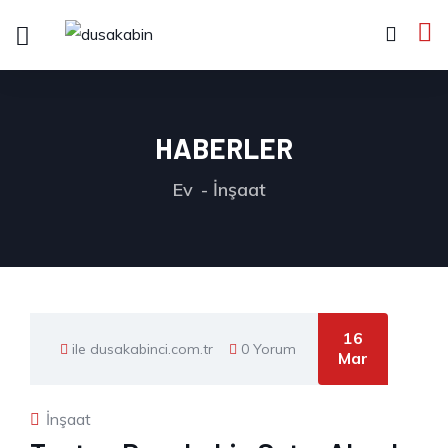
HABERLER
Ev
İnşaat
16
ile dusakabinci.com.tr
0 Yorum
Mar
İnşaat