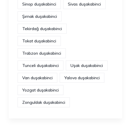
Sinop duşakabinci
Sivas duşakabinci
Şırnak duşakabinci
Tekirdağ duşakabinci
Tokat duşakabinci
Trabzon duşakabinci
Tunceli duşakabinci
Uşak duşakabinci
Van duşakabinci
Yalova duşakabinci
Yozgat duşakabinci
Zonguldak duşakabinci