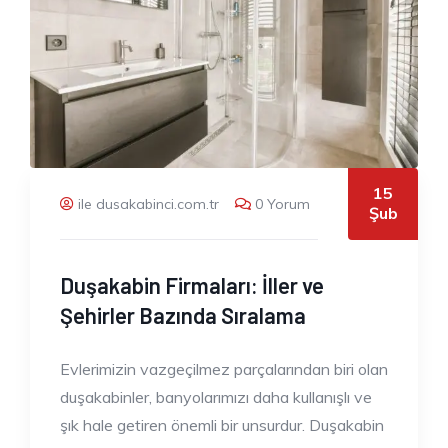
15
ile dusakabinci.com.tr
0 Yorum
Şub
Duşakabin Firmaları: İller ve
Şehirler Bazında Sıralama
Evlerimizin vazgeçilmez parçalarından biri olan
duşakabinler, banyolarımızı daha kullanışlı ve
şık hale getiren önemli bir unsurdur. Duşakabin