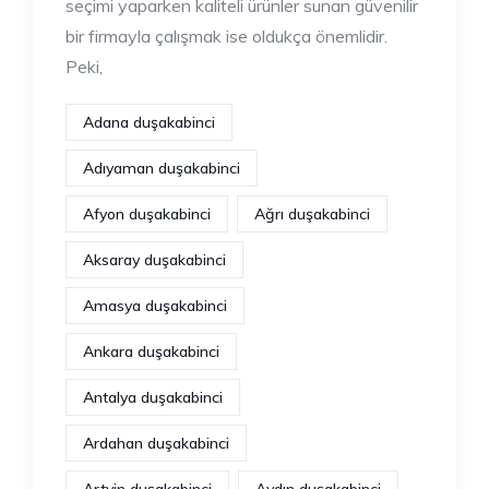
seçimi yaparken kaliteli ürünler sunan güvenilir
bir firmayla çalışmak ise oldukça önemlidir.
Peki,
Adana duşakabinci
Adıyaman duşakabinci
Afyon duşakabinci
Ağrı duşakabinci
Aksaray duşakabinci
Amasya duşakabinci
Ankara duşakabinci
Antalya duşakabinci
Ardahan duşakabinci