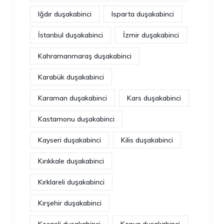
Iğdır duşakabinci
Isparta duşakabinci
İstanbul duşakabinci
İzmir duşakabinci
Kahramanmaraş duşakabinci
Karabük duşakabinci
Karaman duşakabinci
Kars duşakabinci
Kastamonu duşakabinci
Kayseri duşakabinci
Kilis duşakabinci
Kırıkkale duşakabinci
Kırklareli duşakabinci
Kırşehir duşakabinci