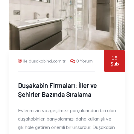
15
ile dusakabinci.com.tr
0 Yorum
Şub
Duşakabin Firmaları: İller ve
Şehirler Bazında Sıralama
Evlerimizin vazgeçilmez parçalarından biri olan
duşakabinler, banyolarımızı daha kullanışlı ve
şık hale getiren önemli bir unsurdur. Duşakabin