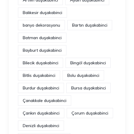
Artvin duşakabinci
Aydın duşakabinci
Balıkesir duşakabinci
banyo dekorasyonu
Bartın duşakabinci
Batman duşakabinci
Bayburt duşakabinci
Bilecik duşakabinci
Bingöl duşakabinci
Bitlis duşakabinci
Bolu duşakabinci
Burdur duşakabinci
Bursa duşakabinci
Çanakkale duşakabinci
Çankırı duşakabinci
Çorum duşakabinci
Denizli duşakabinci