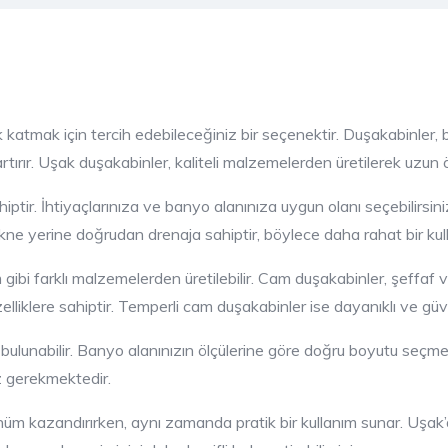
lık katmak için tercih edebileceğiniz bir seçenektir. Duşakabinle
tırır. Uşak duşakabinler, kaliteli malzemelerden üretilerek uzun 
hiptir. İhtiyaçlarınıza ve banyo alanınıza uygun olanı seçebilirsi
ekne yerine doğrudan drenaja sahiptir, böylece daha rahat bir kul
gibi farklı malzemelerden üretilebilir. Cam duşakabinler, şeffaf 
lliklere sahiptir. Temperli cam duşakabinler ise dayanıklı ve güve
e bulunabilir. Banyo alanınızın ölçülerine göre doğru boyutu seçm
z gerekmektedir.
nüm kazandırırken, aynı zamanda pratik bir kullanım sunar. Uşak’d