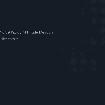
No:59 Kızılay Milli İrade Meydanı
iler.com.tr