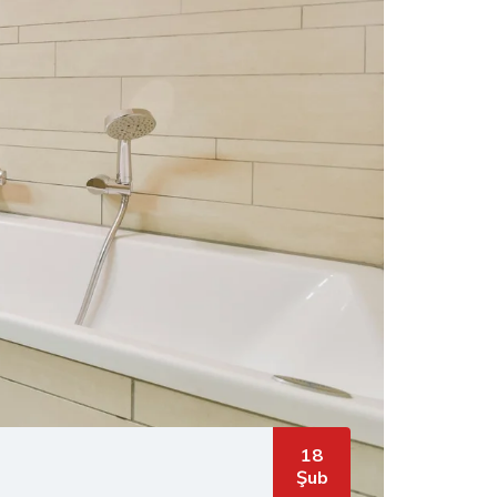
18
Şub