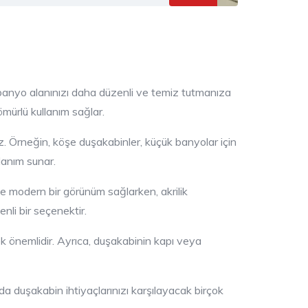
r, banyo alanınızı daha düzenli ve temiz tutmanıza
ömürlü kullanım sağlar.
niz. Örneğin, köşe duşakabinler, küçük banyolar için
lanım sunar.
ve modern bir görünüm sağlarken, akrilik
nli bir seçenektir.
ek önemlidir. Ayrıca, duşakabinin kapı veya
a duşakabin ihtiyaçlarınızı karşılayacak birçok