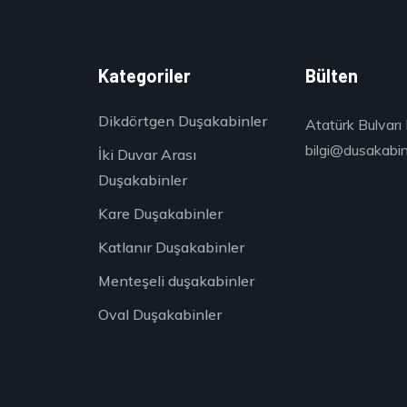
k
Kategoriler
Bülten
Dikdörtgen Duşakabinler
Atatürk Bulvarı 
bilgi@dusakabinc
İki Duvar Arası
Duşakabinler
Kare Duşakabinler
Katlanır Duşakabinler
Menteşeli duşakabinler
Oval Duşakabinler