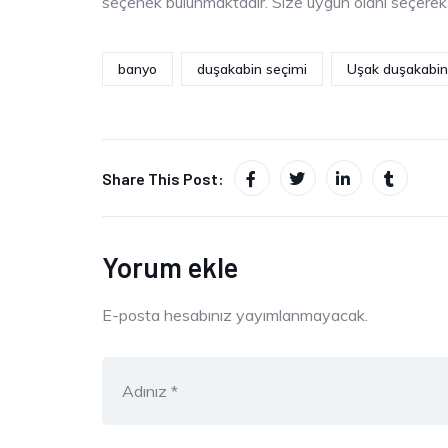
seçenek bulunmaktadır. Size uygun olanı seçerek, b
banyo
duşakabin seçimi
Uşak duşakabin
Share This Post:
Yorum ekle
E-posta hesabınız yayımlanmayacak.